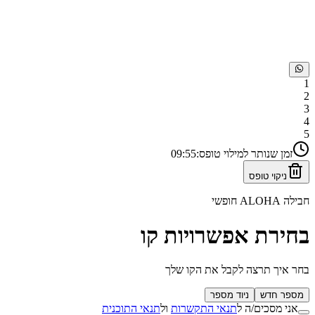
1
2
3
4
5
זמן שנותר למילוי טופס:
54
:
09
ניקוי טופס
חבילה
ALOHA חופשי
בחירת אפשרויות קו
בחר איך תרצה לקבל את הקו שלך
מספר חדש
ניוד מספר
אני מסכים/ה ל
תנאי התקשרות
ול
תנאי התוכנית